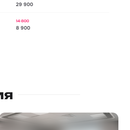
29 900
14 800
8 900
ия