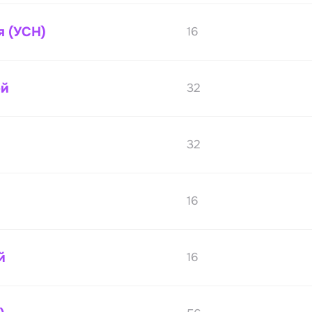
я (УСН)
16
ей
32
32
16
й
16