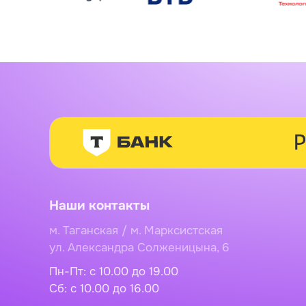
Наши контакты
м. Таганская / м. Марксистская
ул. Александра Солженицына, 6
Пн-Пт: с 10.00 до 19.00
Сб: c 10.00 до 16.00