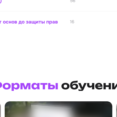
)
56
т основ до защиты прав
16
орматы
обучен