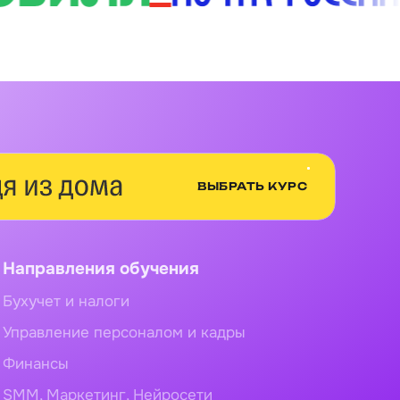
ВЫБРАТЬ КУРС
Направления обучения
Бухучет и налоги
Управление персоналом и кадры
Финансы
SMM, Маркетинг, Нейросети