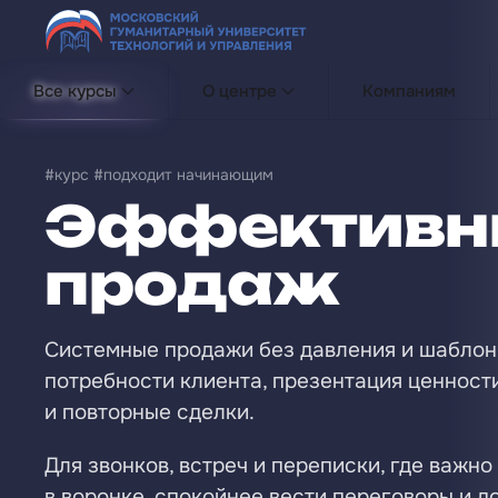
Перейти к содержимому
Все курсы
О центре
Компаниям
#курс #подходит начинающим
Эффективны
продаж
Системные продажи без давления и шаблонн
потребности клиента, презентация ценности
и повторные сделки.
Для звонков, встреч и переписки, где важн
в воронке, спокойнее вести переговоры и д