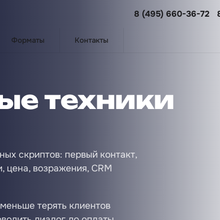
8 (495) 660-36-72
Форматы
Контакты
е техники
ых скриптов: первый контакт,
, цена, возражения, CRM
о меньше терять клиентов
оводить диалог до оплаты.