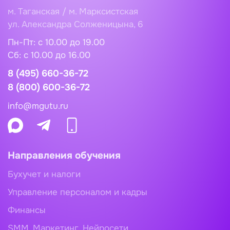
м. Таганская / м. Марксистская
ул. Александра Солженицына, 6
Пн-Пт: с 10.00 до 19.00
Сб: c 10.00 до 16.00
8 (495) 660-36-72
8 (800) 600-36-72
info@mgutu.ru
Направления обучения
Бухучет и налоги
Управление персоналом и кадры
Финансы
SMM, Маркетинг, Нейросети