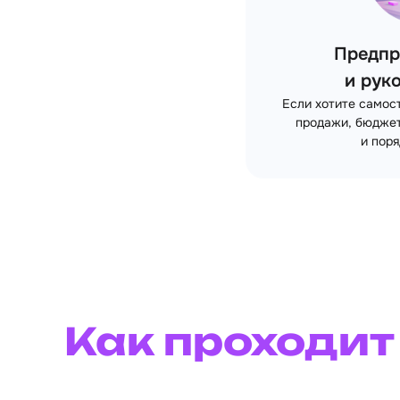
Предпр
и рук
Если хотите самос
продажи, бюджет
и поря
Как проходит