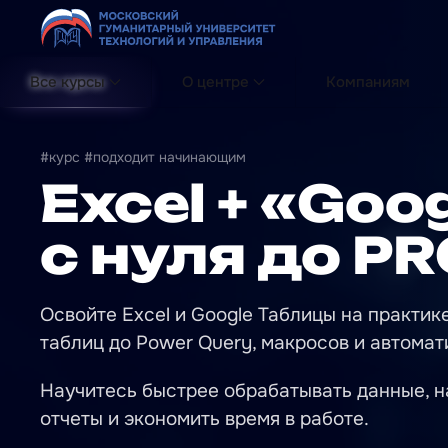
Перейти к содержимому
Все курсы
О центре
Компаниям
#курс #подходит начинающим
Excel + «Go
с нуля до P
Освойте Excel и Google Таблицы на практик
таблиц до Power Query, макросов и автомат
Научитесь быстрее обрабатывать данные, н
отчеты и экономить время в работе.