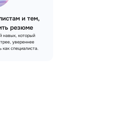
истам и тем,
лить резюме
й навык, который
трее, увереннее
ь как специалиста.