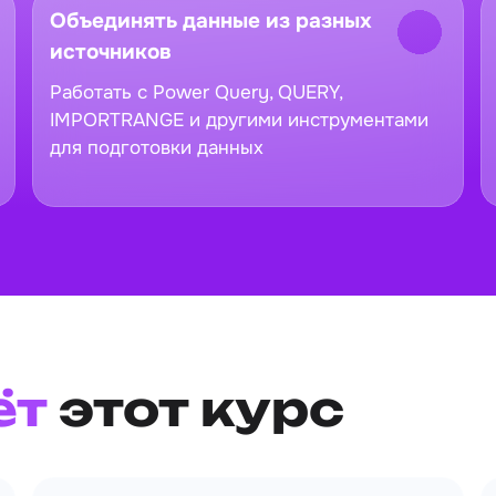
Объединять данные из разных
источников
Работать с Power Query, QUERY,
IMPORTRANGE и другими инструментами
для подготовки данных
ёт
этот курс