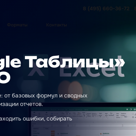
8 (495) 660-36-72
Форматы
Контакты
ogle Таблицы»
RO
е: от базовых формул и сводных
изации отчетов.
аходить ошибки, собирать