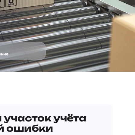
ение
участок учёта
й ошибки