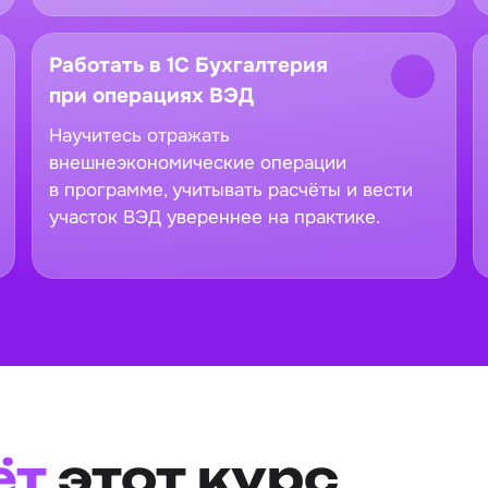
Работать в 1С Бухгалтерия
при операциях ВЭД
Научитесь отражать
внешнеэкономические операции
в программе, учитывать расчёты и вести
участок ВЭД увереннее на практике.
ёт
этот курс