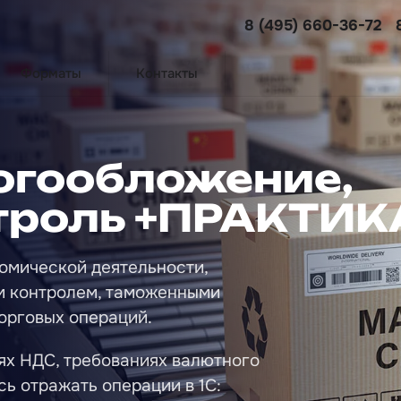
8 (495) 660-36-72
Форматы
Контакты
логообложение,
троль +ПРАКТИК
омической деятельности,
ым контролем, таможенными
орговых операций.
ях НДС, требованиях валютного
ь отражать операции в 1С: