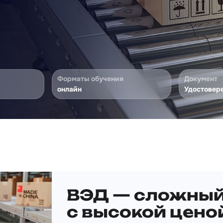
ь
Форматы обучения
Документ
онлайн
Удостовер
ВЭД — сложный 
с высокой цено