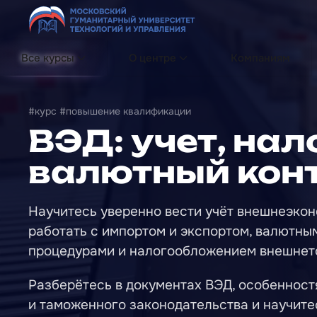
Перейти к содержимому
Все курсы
О центре
Компаниям
#курс #повышение квалификации
ВЭД: учет, на
валютный кон
Научитесь уверенно вести учёт внешнеэкон
работать с импортом и экспортом, валютн
процедурами и налогообложением внешнет
Разберётесь в документах ВЭД, особенност
и таможенного законодательства и научитес