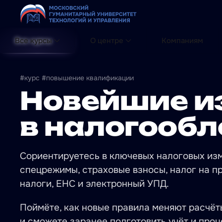
Перейти к содержимому
Все курсы
О центре
Компаниям
#курс #повышение квалификации
Новейшие и
в налогооб
Сориентируетесь в ключевых налоговых изм
спецрежимы, страховые взносы, налог на 
налоги, ЕНС и электронный УПД.
Поймёте, как новые правила меняют расчёт
и сможете заранее подготовить учёт и про