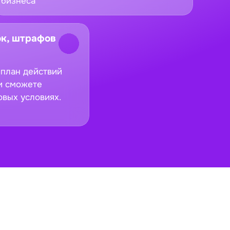
бизнеса
к, штрафов
 план действий
и сможете
овых условиях.