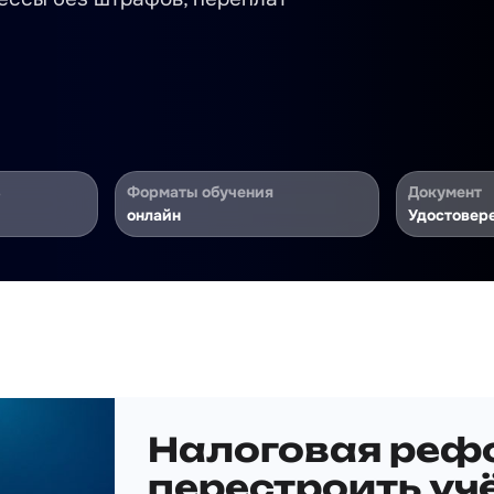
ь
Форматы обучения
Документ
онлайн
Удостовер
Налоговая реф
перестроить учё