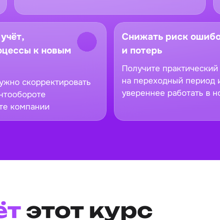
учёт,
Снижать риск ошибо
оцессы к новым
и потерь
Получите практический
на переходный период 
нужно скорректировать
увереннее работать в н
ентообороте
те компании
ёт
этот курс