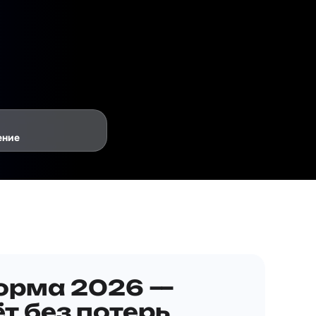
ение
орма 2026 —
т без потерь