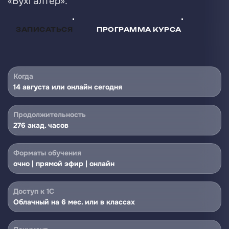
«Бухгалтер».
ЗАПИСАТЬСЯ
ПРОГРАММА КУРСА
Когда
14 августа или онлайн сегодня
Продолжительность
276 акад. часов
Форматы обучения
очно | прямой эфир | онлайн
Доступ к 1С
Облачный на 6 мес. или в классах