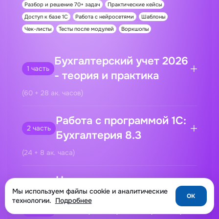
Разбор и решение 70+ задач
Практические кейсы
Доступ к базе 1С
Работа с нейросетями
Шаблоны
Чек-листы
Тесты после модулей
Воркшопы
Бухгалтерский учет 2026
1 часть
- теория и практика
(60 + 28 ак. часов)
Работа с программой 1С:
2 часть
Бухгалтерия 8.3
(24 + 8 ак. часа)
Налоги и
Мы используем файлы cookie и аналитические
OK
технологии.
Подробнее
налогообложение 2026:
3 часть