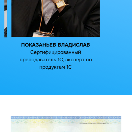
ПОКАЗАНЬЕВ ВЛАДИСЛАВ
Сертифицированный
Главб
преподаватель 1С, эксперт по
по
налог
продуктам 1С