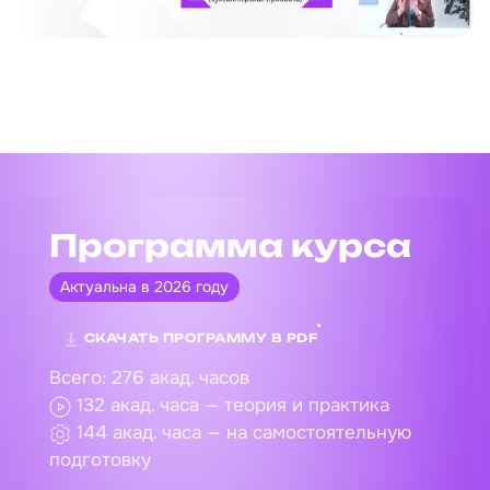
Программа курса
Актуальна в 2026 году
СКАЧАТЬ ПРОГРАММУ В PDF
Всего: 276 акад. часов
132 акад. часа — теория и практика
144 акад. часа — на самостоятельную
подготовку