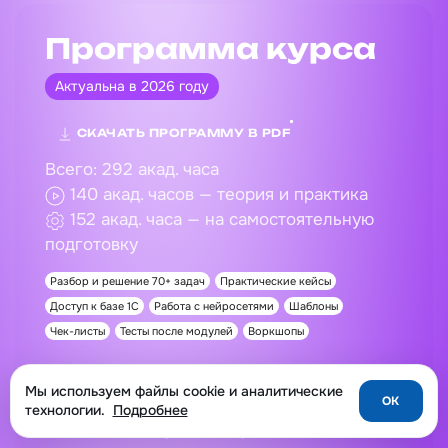
Программа курса
Актуальна в 2026 году
СКАЧАТЬ ПРОГРАММУ В PDF
Всего: 292 акад. часа
140 акад. часов — теория и практика
152 акад. часа — на самостоятельную
подготовку
Разбор и решение 70+ задач
Практические кейсы
Доступ к базе 1С
Работа с нейросетями
Шаблоны
Мы используем файлы cookie и аналитические
OK
Чек-листы
Тесты после модулей
Воркшопы
технологии.
Подробнее