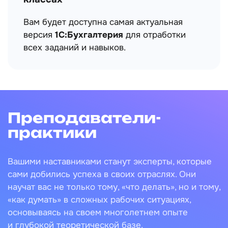
Облачный доступ к 1С на 6 месяцев
или занятия в наших премиум-
классах
Вам будет доступна самая актуальная
версия
1С:Бухгалтерия
для отработки
всех заданий и навыков.
Преподаватели-
практики
Вашими наставниками станут эксперты, которые
сами добились успеха в своих отраслях. Они
научат вас не только тому, «что делать», но и тому,
«как думать» в сложных рабочих ситуациях,