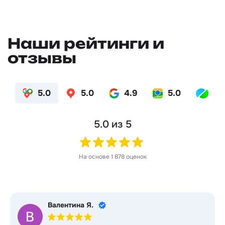
Передадим ваше резюме партнёрам и кадровым
агентствам.
Наши рейтинги и
отзывы
5.0
5.0
4.9
5.0
4.
5.0
из 5
На основе
1 878
оценок