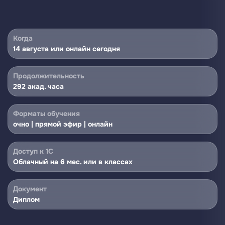
ЗАПИСАТЬСЯ
ПРОГРАММА КУРСА
Когда
14 августа или онлайн сегодня
Продолжительность
292 акад. часа
Форматы обучения
очно | прямой эфир | онлайн
Доступ к 1С
Облачный на 6 мес. или в классах
Документ