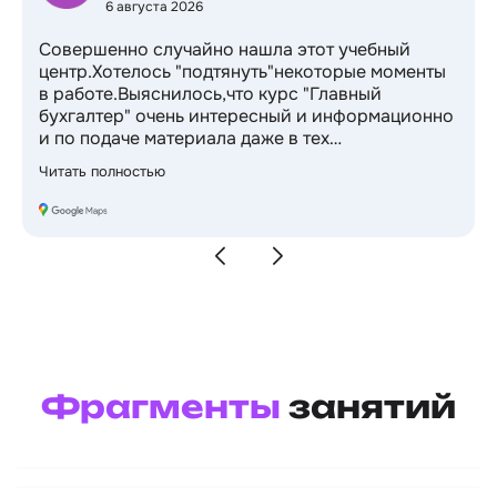
Валентина Я
6 августа 2026
Совершенно случайно нашла этот учебный
енты
центр.Хотелось "подтянуть"некоторые моме
в работе.Выяснилось,что курс "Главный
ионно
бухгалтер" очень интересный и информацио
и по подаче материала даже в тех
темах,которые были известны и очень
Читать полностью
к!
изучены)Приятный бонус-2 курса в подарок!
ого
Спасибо за возможность профессионально
роста и новые перспективы в профессии)
Фрагменты
занятий